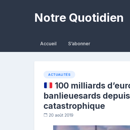
Skip
to
Notre Quotidien
content
Accueil
S’abonner
ACTUALITÉS
100 milliards d’eur
banlieuesards depuis
catastrophique
20 août 2019
R
e