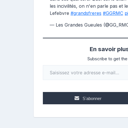
les incivilités, on n'en parle pas et
Lefebvre
#grandsfreres
#GGRMC
p
— Les Grandes Gueules (@GG_RM
En savoir plu
Subscribe to get the 
Saisissez votre adresse e-mail…
S'abonner