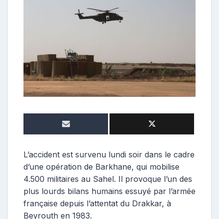
o
s
t
e
u
r
L’accident est survenu lundi soir dans le cadre
d’une opération de Barkhane, qui mobilise
4.500 militaires au Sahel. Il provoque l’un des
plus lourds bilans humains essuyé par l’armée
française depuis l’attentat du Drakkar, à
Beyrouth en 1983.