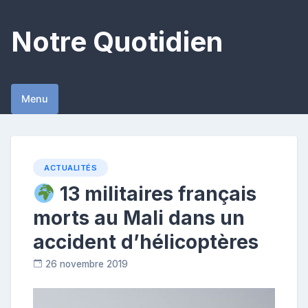
Skip
to
Notre Quotidien
content
Menu
ACTUALITÉS
13 militaires français
morts au Mali dans un
accident d’hélicoptères
26 novembre 2019
R
e
p