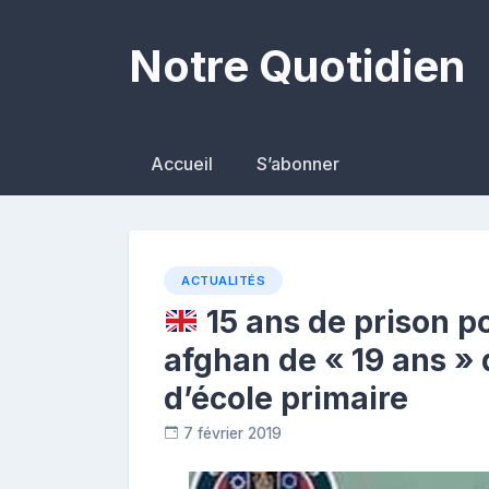
Skip
to
Notre Quotidien
content
Accueil
S’abonner
ACTUALITÉS
15 ans de prison p
afghan de « 19 ans » q
d’école primaire
7 février 2019
C
o