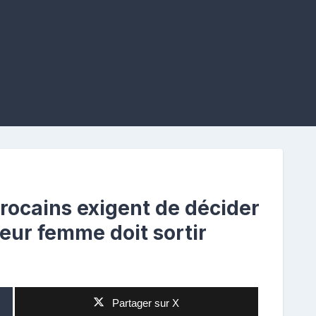
cains exigent de décider
leur femme doit sortir
Partager sur X