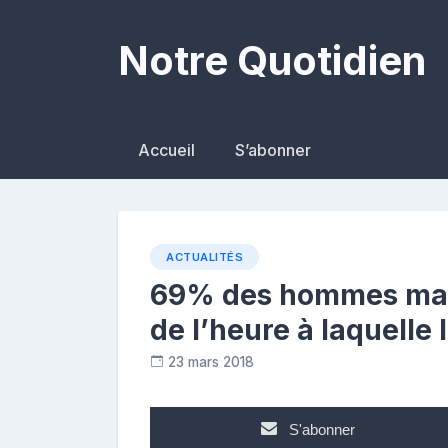
Skip
to
Notre Quotidien
content
Accueil
S’abonner
ACTUALITÉS
69% des hommes maro
de l’heure à laquelle 
23 mars 2018
C
o
n
S'abonner
t