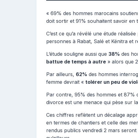
r
i
« 69% des hommes marocains soutienne
b
doit sortir et 91% souhaitent savoir en 
u
t
C’est ce qu’a révélé une étude réalis
r
personnes à Rabat, Salé et Kénitra et r
i
c
L’étude souligne aussi que
38%
des ho
e
battue de temps à autre
» alors que 2
Par ailleurs,
62%
des hommes interrogé
femme devrait «
tolérer un peu de viol
Par contre, 95% des hommes et 87% des
divorce est une menace qui pèse sur la
Ces chiffres reflètent un décalage appré
en termes de chantiers et celle des menta
rendus publics vendredi 2 mars seront