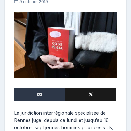
9 octobre 2019
C
o
n
t
r
i
b
u
t
r
i
c
e
La juridiction interrégionale spécialisée de
Rennes juge, depuis ce lundi et jusqu’au 18
octobre, sept jeunes hommes pour des vols,