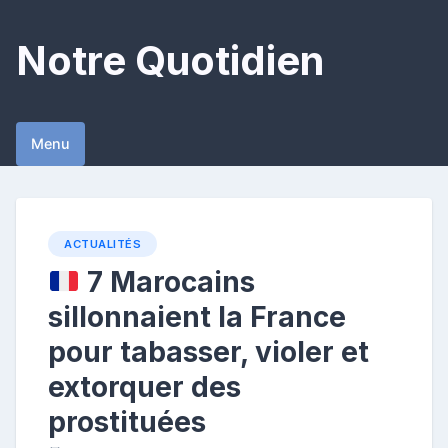
Skip
to
Notre Quotidien
content
Menu
ACTUALITÉS
7 Marocains
sillonnaient la France
pour tabasser, violer et
extorquer des
prostituées