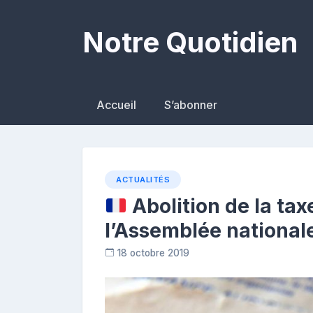
Skip
to
Notre Quotidien
content
Accueil
S’abonner
ACTUALITÉS
Abolition de la taxe
l’Assemblée national
18 octobre 2019
R
e
p
o