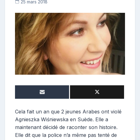
25 mars 2018
R
e
p
o
s
t
e
u
r
Cela fait un an que 2 jeunes Arabes ont violé
Agnieszka Wiśniewska en Suède. Elle a
maintenant décidé de raconter son histoire.
Elle dit que la police n’a même pas tenté de