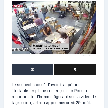
o
n
t
r
i
b
u
t
r
i
c
e
Le suspect accusé d’avoir frappé une
étudiante en pleine rue en juillet à Paris a
reconnu être l’homme figurant sur la vidéo de
l’agression, a-t-on appris mercredi 29 août.