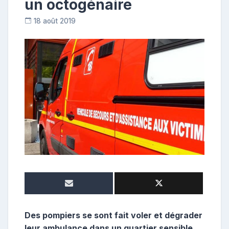
un octogénaire
18 août 2019
R
e
p
o
s
t
e
u
r
Des pompiers se sont fait voler et dégrader
leur ambulance dans un quartier sensible