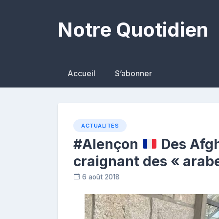
Skip
to
Notre Quotidien
content
Accueil
S’abonner
ACTUALITÉS
#Alençon
Des Afgha
craignant des « arab
6 août 2018
R
e
p
o