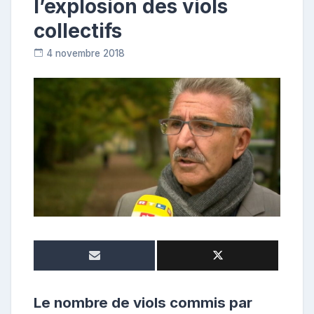
l’explosion des viols
collectifs
4 novembre 2018
C
o
n
t
r
i
b
u
t
r
i
c
e
Le nombre de viols commis par