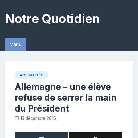
Skip
to
Notre Quotidien
content
Menu
ACTUALITÉS
Allemagne – une élève
refuse de serrer la main
du Président
13 décembre 2016
R
e
p