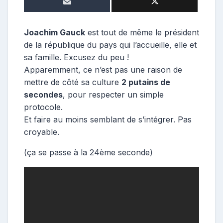
o
s
t
Joachim Gauck
est tout de même le président
e
de la république du pays qui l’accueille, elle et
u
sa famille. Excusez du peu !
r
Apparemment, ce n’est pas une raison de
mettre de côté sa culture
2 putains de
secondes
, pour respecter un simple
protocole.
Et faire au moins semblant de s’intégrer. Pas
croyable.
(ça se passe à la 24ème seconde)