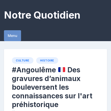
Skip
to
Notre Quotidien
content
Menu
CULTURE
HISTOIRE
#Angoulême
Des
gravures d’animaux
bouleversent les
connaissances sur l'art
préhistorique