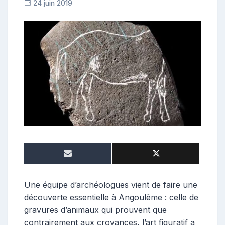
24 juin 2019
C
o
n
t
r
i
b
u
t
e
u
r
Une équipe d’archéologues vient de faire une
découverte essentielle à Angoulême : celle de
gravures d’animaux qui prouvent que
contrairement aux croyances, l’art figuratif a