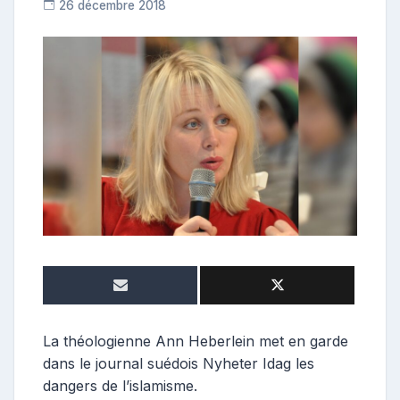
26 décembre 2018
C
o
n
t
r
i
b
u
t
r
i
c
e
La théologienne Ann Heberlein met en garde
dans le journal suédois Nyheter Idag les
dangers de l’islamisme.