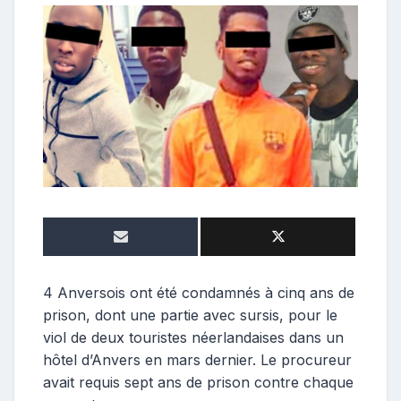
o
n
t
r
i
b
u
t
r
i
c
e
4 Anversois ont été condamnés à cinq ans de
prison, dont une partie avec sursis, pour le
viol de deux touristes néerlandaises dans un
hôtel d’Anvers en mars dernier. Le procureur
avait requis sept ans de prison contre chaque