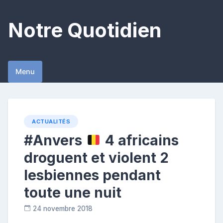
Skip
to
Notre Quotidien
content
Menu
ACTUALITÉS
#Anvers
4 africains
droguent et violent 2
lesbiennes pendant
toute une nuit
24 novembre 2018
C