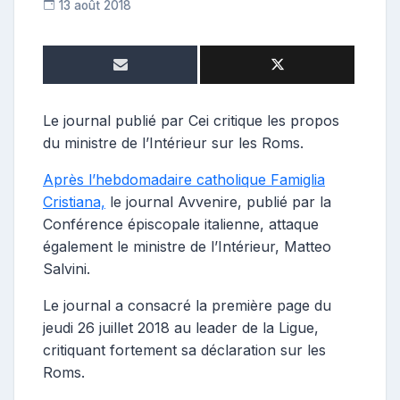
13 août 2018
R
e
p
o
s
t
Le journal publié par Cei critique les propos
e
du ministre de l’Intérieur sur les Roms.
u
r
Après l’hebdomadaire catholique Famiglia
Cristiana,
le journal Avvenire, publié par la
Conférence épiscopale italienne, attaque
également le ministre de l’Intérieur, Matteo
Salvini.
Le journal a consacré la première page du
jeudi 26 juillet 2018 au leader de la Ligue,
critiquant fortement sa déclaration sur les
Roms.