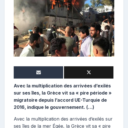
o
s
t
e
u
r
Avec la multiplication des arrivées d’exilés
sur ses îles, la Grèce vit sa « pire période »
migratoire depuis l’accord UE-Turquie de
2016, indique le gouvernement. (…)
Avec la multiplication des arrivées d’exilés sur
ses îles de la mer Égée, la Grèce vit sa « pire