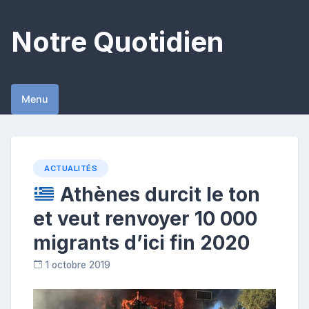
Skip
to
Notre Quotidien
content
Menu
ACTUALITÉS
Athènes durcit le ton
et veut renvoyer 10 000
migrants d’ici fin 2020
1 octobre 2019
R
e
p