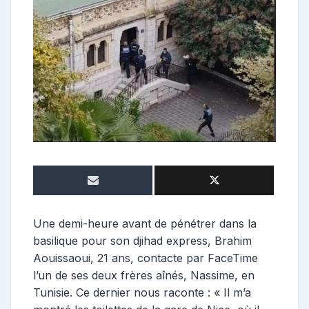
o
s
t
e
u
r
Une demi-heure avant de pénétrer dans la
basilique pour son djihad express, Brahim
Aouissaoui, 21 ans, contacte par FaceTime
l’un de ses deux frères aînés, Nassime, en
Tunisie. Ce dernier nous raconte : « Il m’a