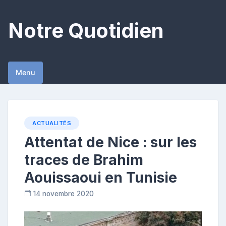
Skip
to
Notre Quotidien
content
Menu
ACTUALITÉS
Attentat de Nice : sur les
traces de Brahim
Aouissaoui en Tunisie
14 novembre 2020
R
e
p