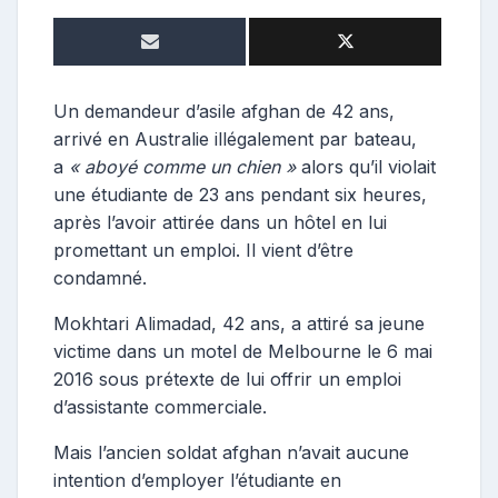
o
n
t
r
i
Un demandeur d’asile afghan de 42 ans,
b
arrivé en Australie illégalement par bateau,
u
a
« aboyé comme un chien »
alors qu’il violait
t
une étudiante de 23 ans pendant six heures,
r
après l’avoir attirée dans un hôtel en lui
i
promettant un emploi. Il vient d’être
c
e
condamné.
Mokhtari Alimadad, 42 ans, a attiré sa jeune
victime dans un motel de Melbourne le 6 mai
2016 sous prétexte de lui offrir un emploi
d’assistante commerciale.
Mais l’ancien soldat afghan n’avait aucune
intention d’employer l’étudiante en