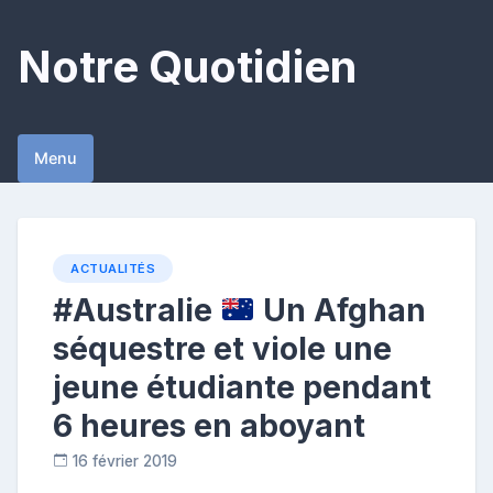
Skip
to
Notre Quotidien
content
Menu
ACTUALITÉS
#Australie
Un Afghan
séquestre et viole une
jeune étudiante pendant
6 heures en aboyant
16 février 2019
C