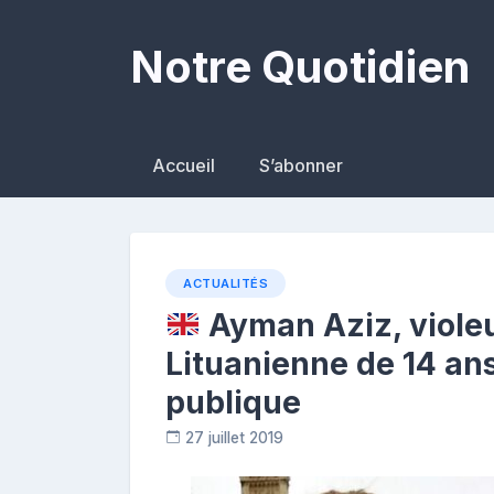
Skip
to
Notre Quotidien
content
Accueil
S’abonner
ACTUALITÉS
Ayman Aziz, violeu
Lituanienne de 14 ans
publique
27 juillet 2019
C
o