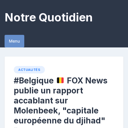
Skip
to
Notre Quotidien
content
Menu
ACTUALITÉS
#Belgique
FOX News
publie un rapport
accablant sur
Molenbeek, "capitale
européenne du djihad"