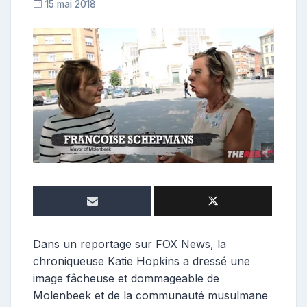
15 mai 2018
C
o
n
t
r
i
b
u
t
e
u
r
Dans un reportage sur FOX News, la
chroniqueuse Katie Hopkins a dressé une
image fâcheuse et dommageable de
Molenbeek et de la communauté musulmane