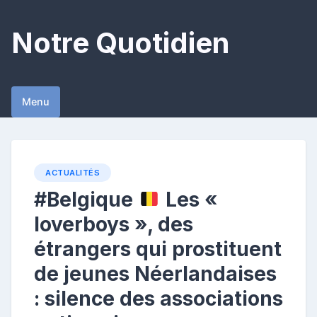
Skip
to
Notre Quotidien
content
Menu
ACTUALITÉS
#Belgique
Les «
loverboys », des
étrangers qui prostituent
de jeunes Néerlandaises
: silence des associations