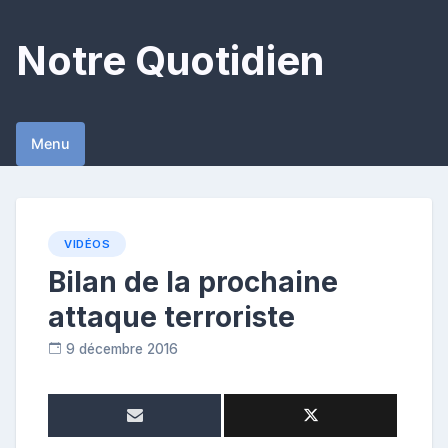
Skip
to
Notre Quotidien
content
Menu
VIDÉOS
Bilan de la prochaine
attaque terroriste
9 décembre 2016
R
e
p
o