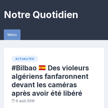
Skip
to
Notre Quotidien
content
Menu
ACTUALITÉS
#Bilbao
Des violeurs
algériens fanfaronnent
devant les caméras
après avoir été libéré
6 août 2019
C