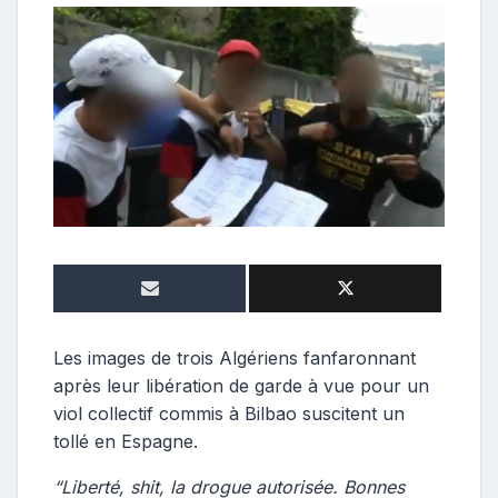
o
n
t
r
i
b
u
t
r
i
c
e
Les images de trois Algériens fanfaronnant
après leur libération de garde à vue pour un
viol collectif commis à Bilbao suscitent un
tollé en Espagne.
“Liberté, shit, la drogue autorisée. Bonnes