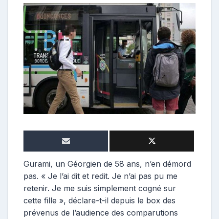
o
n
t
r
i
b
u
t
r
i
c
e
Gurami, un Géorgien de 58 ans, n’en démord
pas. « Je l’ai dit et redit. Je n’ai pas pu me
retenir. Je me suis simplement cogné sur
cette fille », déclare-t-il depuis le box des
prévenus de l’audience des comparutions