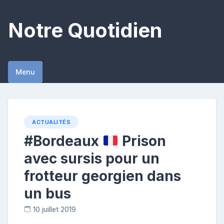
Skip
to
Notre Quotidien
content
Menu
ACTUALITÉS
#Bordeaux
Prison
avec sursis pour un
frotteur georgien dans
un bus
10 juillet 2019
C