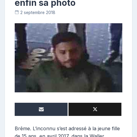
enfin sa photo
2 septembre 2018
C
o
n
t
r
i
b
u
t
r
i
c
e
Brême. L’inconnu s’est adressé à la jeune fille
de 15 ans, en avril 2017, dans la Waller