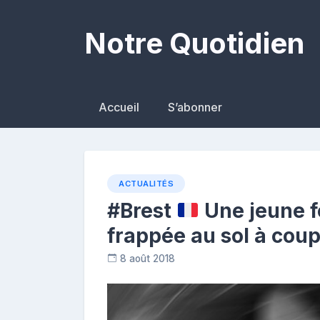
Skip
to
Notre Quotidien
content
Accueil
S’abonner
ACTUALITÉS
#Brest
Une jeune f
frappée au sol à coup
8 août 2018
C
o
n
t