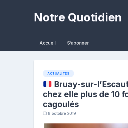
Skip
to
Notre Quotidien
content
Accueil
S’abonner
ACTUALITÉS
Bruay-sur-l’Escau
chez elle plus de 10 f
cagoulés
8 octobre 2019
C
o