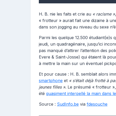
H. B. nie les faits et crie au
« racisme »
« frotteur » aurait fait une dizaine à une
dans son jogging au niveau du sexe n’é
Parmi les quelque 12.500 étudiant(e)s q
jeudi, un quadragénaire, jusqu’ici incon
pas manqué d’attirer l’attention des po
Evere & Saint-Josse) qui étaient là pour
à mettre la main sur un éventuel pick
Et pour cause : H. B. semblait alors im
smartphone
et
« s’était déjà frotté à 
jeunes filles »
. Le présumé « frotteur »,
été
quasiment interpellé la main dans l
Source :
SudInfo.be
via
fdesouche