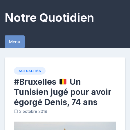
Skip
to
Notre Quotidien
content
Menu
ACTUALITÉS
#Bruxelles
Un
Tunisien jugé pour avoir
égorgé Denis, 74 ans
3 octobre 2019
R
e
p