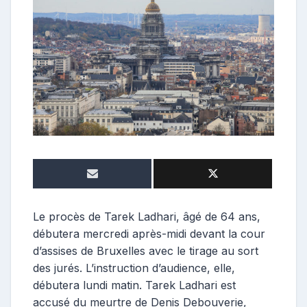
o
s
t
e
u
r
Le procès de Tarek Ladhari, âgé de 64 ans,
débutera mercredi après-midi devant la cour
d’assises de Bruxelles avec le tirage au sort
des jurés. L’instruction d’audience, elle,
débutera lundi matin. Tarek Ladhari est
accusé du meurtre de Denis Debouverie,