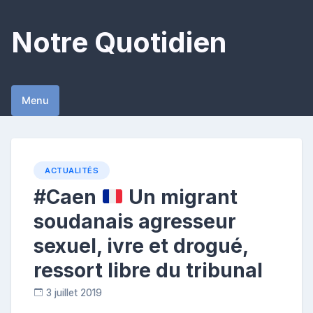
Skip
to
Notre Quotidien
content
Menu
ACTUALITÉS
#Caen
Un migrant
soudanais agresseur
sexuel, ivre et drogué,
ressort libre du tribunal
3 juillet 2019
C