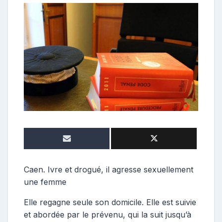
o
n
t
r
i
b
u
t
r
i
c
e
Caen. Ivre et drogué, il agresse sexuellement
une femme
Elle regagne seule son domicile. Elle est suivie
et abordée par le prévenu, qui la suit jusqu’à