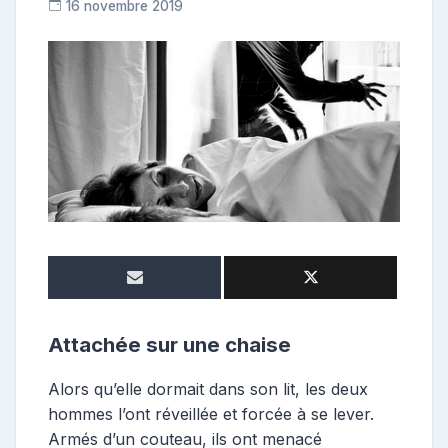
16 novembre 2019
C
o
n
t
r
i
b
u
t
r
i
c
e
Attachée sur une chaise
Alors qu’elle dormait dans son lit, les deux
hommes l’ont réveillée et forcée à se lever.
Armés d’un couteau, ils ont menacé