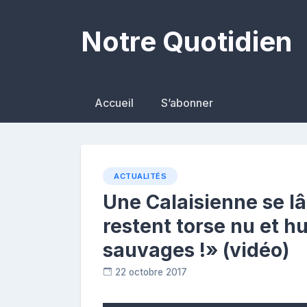
Skip
to
Notre Quotidien
content
Accueil
S’abonner
ACTUALITÉS
Une Calaisienne se lâ
restent torse nu et 
sauvages !» (vidéo)
22 octobre 2017
R
e