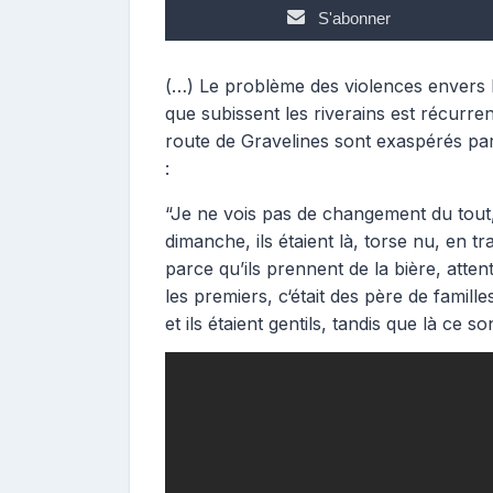
p
S'abonner
o
s
t
(…) Le problème des violences envers l
e
que subissent les riverains est récurrent
u
route de Gravelines sont exaspérés par 
r
:
“Je ne vois pas de changement du tout, m
dimanche, ils étaient là, torse nu, en 
parce qu’ils prennent de la bière, atten
les premiers, c‘était des père de famille
et ils étaient gentils, tandis que là ce