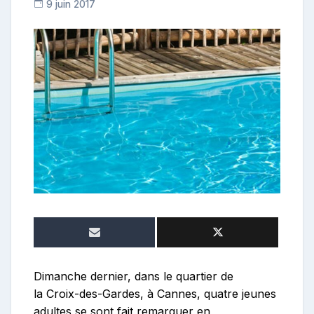
9 juin 2017
R
e
p
o
s
t
e
u
r
Dimanche dernier, dans le quartier de
la Croix-des-Gardes, à Cannes, quatre jeunes
adultes se sont fait remarquer en