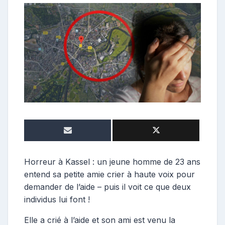
o
n
t
r
i
b
u
t
r
i
c
e
Horreur à Kassel : un jeune homme de 23 ans
entend sa petite amie crier à haute voix pour
demander de l’aide – puis il voit ce que deux
individus lui font !
Elle a crié à l’aide et son ami est venu la