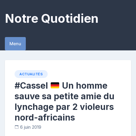
Skip
to
Notre Quotidien
content
Menu
ACTUALITÉS
#Cassel
Un homme
sauve sa petite amie du
lynchage par 2 violeurs
nord-africains
6 juin 2019
C