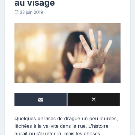
au visage
23 juin 2019
C
o
n
t
r
i
b
u
t
r
i
c
e
Quelques phrases de drague un peu lourdes,
lâchées à la va-vite dans la rue. L’histoire
aurait pu s’arrêter là, mais les choses