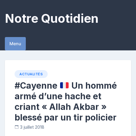
Skip
to
Notre Quotidien
content
Menu
ACTUALITÉS
#Cayenne
Un hommé
armé d’une hache et
criant « Allah Akbar »
blessé par un tir policier
3 juillet 2018
R