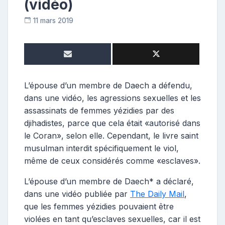
(vidéo)
11 mars 2019
C
o
n
t
r
i
L’épouse d’un membre de Daech a défendu,
b
dans une vidéo, les agressions sexuelles et les
u
assassinats de femmes yézidies par des
t
djihadistes, parce que cela était «autorisé dans
r
le Coran», selon elle. Cependant, le livre saint
i
musulman interdit spécifiquement le viol,
c
e
même de ceux considérés comme «esclaves».
L’épouse d’un membre de Daech* a déclaré,
dans une vidéo publiée par
The Daily Mail
,
que les femmes yézidies pouvaient être
violées en tant qu’esclaves sexuelles, car il est