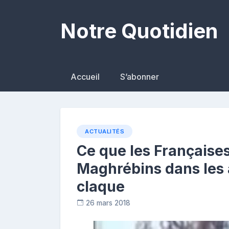
Skip
to
Notre Quotidien
content
Accueil
S’abonner
ACTUALITÉS
Ce que les Française
Maghrébins dans les 
claque
26 mars 2018
D
i