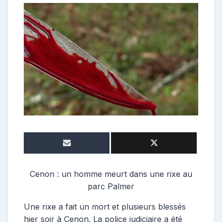
e
p
o
s
t
e
u
r
Cenon : un homme meurt dans une rixe au
parc Palmer
Une rixe a fait un mort et plusieurs blessés
hier soir à Cenon. La police judiciaire a été