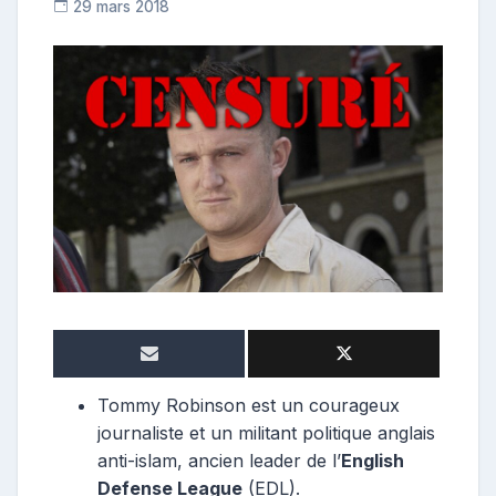
29 mars 2018
R
e
p
o
s
t
e
u
r
Tommy Robinson est un courageux
journaliste et un militant politique anglais
anti-islam, ancien leader de l’
English
Defense League
(EDL).