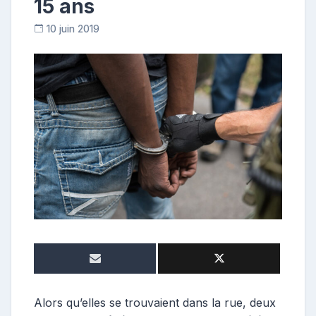
15 ans
10 juin 2019
C
o
n
t
r
i
b
u
t
r
i
c
e
Alors qu’elles se trouvaient dans la rue, deux