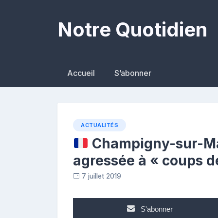
Skip
to
Notre Quotidien
content
Accueil
S’abonner
ACTUALITÉS
Champigny-sur-Ma
agressée à « coups d
7 juillet 2019
C
o
n
S'abonner
t