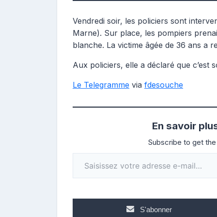
r
i
Vendredi soir, les policiers sont inte
b
Marne). Sur place, les pompiers prena
u
blanche. La victime âgée de 36 ans a r
t
r
Aux policiers, elle a déclaré que c’est s
i
c
Le Telegramme
via
fdesouche
e
En savoir plu
Subscribe to get the 
Saisissez votre adresse e-mail…
S'abonner