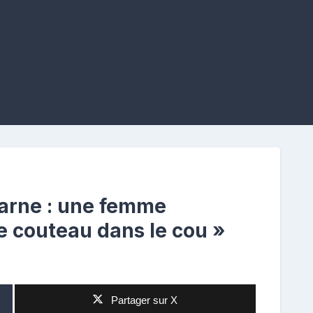
rne : une femme
e couteau dans le cou »
Partager sur X