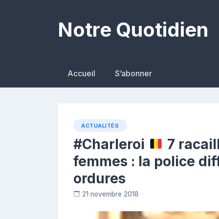
Skip
to
Notre Quotidien
content
Accueil
S’abonner
ACTUALITÉS
#Charleroi
7 racail
femmes : la police di
ordures
21 novembre 2018
C
o