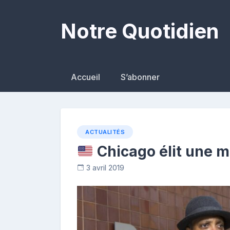
Skip
to
Notre Quotidien
content
Accueil
S’abonner
ACTUALITÉS
Chicago élit une m
3 avril 2019
R
e
p
o
s