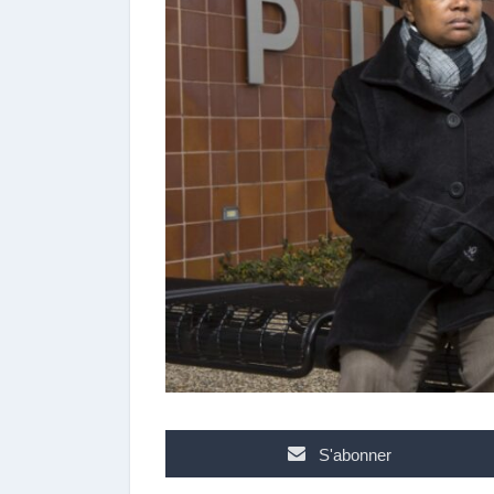
t
e
u
r
S'abonner