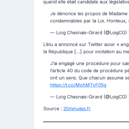
quand elle était candidate aux législativ
Je dénonce les propos de Madame Ble
condamnables par la Loi. Honteux, 
— Loïg Chesnais-Girard (@LoigCG)
L’élu a annoncé sur Twitter avoir « en
la République […] pour incitation au me
J’ai engagé une procédure pour saisi
l’article 40 du code de procédure p
ont un sens. Que chacun assume ses
https://t.co/MohMTyF05g
— Loïg Chesnais-Girard (@LoigCG)
Source :
20minutes.fr