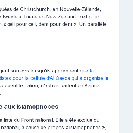
quées de Christchurch, en Nouvelle-Zélande,
a tweeté « Tuerie en New Zealand : œil pour
n « œil pour œil, dent pour dent ». Un parallèle
agent son avis lorsqu’ils apprennent que
la
stes pour la cellule d’Al Qaeda qui a organisé le
évoquent le Talion, d’autres parlent de Karma,
.
se aux islamophobes
a liste du Front national. Elle a été exclue du
national, à cause de propos « islamophobes »,