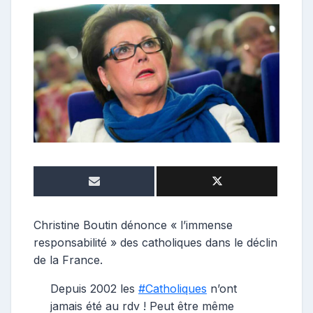
o
n
t
r
i
b
u
t
r
i
c
e
Christine Boutin dénonce « l’immense
responsabilité » des catholiques dans le déclin
de la France.
Depuis 2002 les
#Catholiques
n’ont
jamais été au rdv ! Peut être même