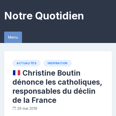
Skip
to
Notre Quotidien
content
Menu
ACTUALITÉS
INSPIRATION
Christine Boutin
dénonce les catholiques,
responsables du déclin
de la France
29 mai 2019
C