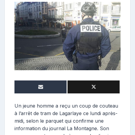
e
p
o
s
t
e
u
r
Un jeune homme a reçu un coup de couteau
à l’arrêt de tram de Lagarlaye ce lundi après-
midi, selon le parquet qui confirme une
information du journal La Montagne. Son