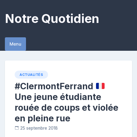
Skip
to
Notre Quotidien
content
Menu
ACTUALITÉS
#ClermontFerrand
Une jeune étudiante
rouée de coups et violée
en pleine rue
25 septembre 2018
C