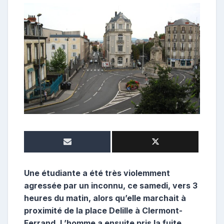
o
n
t
r
i
b
u
t
r
i
c
e
Une étudiante a été très violemment
agressée par un inconnu, ce samedi, vers 3
heures du matin, alors qu’elle marchait à
proximité de la place Delille à Clermont-
Ferrand. L’homme a ensuite pris la fuite.