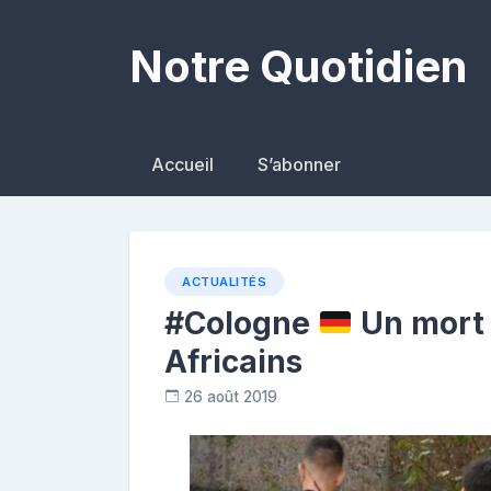
Skip
to
Notre Quotidien
content
Accueil
S’abonner
ACTUALITÉS
#Cologne
Un mort l
Africains
26 août 2019
R
e
p
o